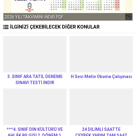
2026 YILI TAKVİMİNİ İNDİR PDF
İLGİNİZİ ÇEKEBİLECEK DİĞER KONULAR
3. SINIF ARA TATİL DENEME
H Sesi Metin Okuma Çalışması
SINAVI TESTİ İNDİR
***4. SINIF DİN KÜLTÜRÜ VE
24 DİLİMLİ SAATTE
AHLÂK BİLGİSİ 2. DÖNEM 1.
ÇEYREK,YARIM,TAM SAAT