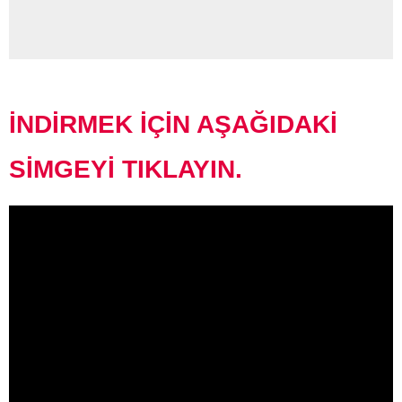
İNDİRMEK İÇİN AŞAĞIDAKİ
SİMGEYİ TIKLAYIN.