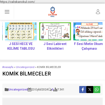
https://caliskanokul.com/
J SESİ HECE VE
J Sesi Labirent
F Sesi Metin Okuma
KELİME TABLOSU
Etkinlikleri
Çalışması
Anasayfa
»
Uncategorized
»
KOMİK BİLMECELER
KOMİK BİLMECELER
Uncategorized
23 Eylül
2024
0
7.341