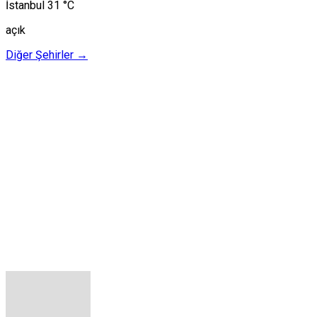
İstanbul
31 °C
açık
Diğer Şehirler →