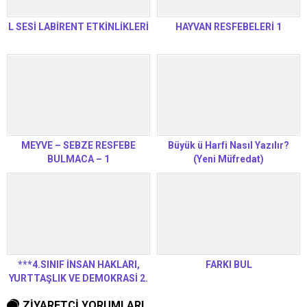
L SESİ LABİRENT ETKİNLİKLERİ
HAYVAN RESFEBELERİ 1
MEYVE – SEBZE RESFEBE
Büyük ü Harfi Nasıl Yazılır?
BULMACA – 1
(Yeni Müfredat)
***4.SINIF İNSAN HAKLARI,
FARKI BUL
YURTTAŞLIK VE DEMOKRASİ 2.
DÖNEM 2. YAZILI
ZİYARETÇİ YORUMLARI