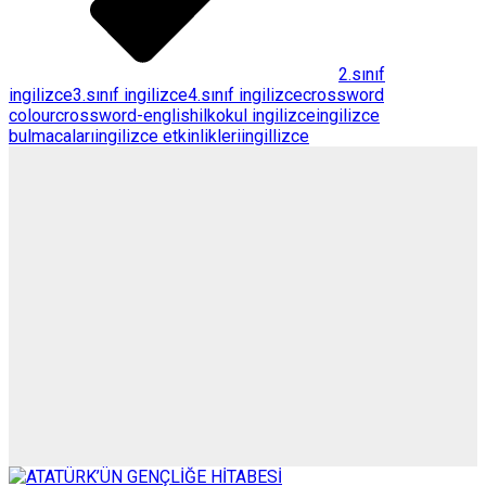
2.sınıf
ingilizce
3.sınıf ingilizce
4.sınıf ingilizce
crossword
colour
crossword-english
ilkokul ingilizce
ingilizce
bulmacaları
ingilizce etkinlikleri
ingillizce