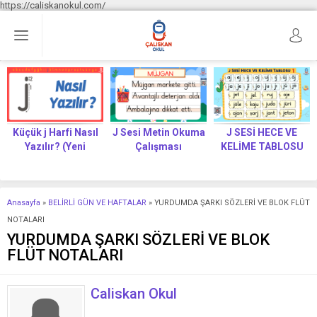
https://caliskanokul.com/
Küçük j Harfi Nasıl
J Sesi Metin Okuma
J SESİ HECE VE
Yazılır? (Yeni
Çalışması
KELİME TABLOSU
Müfredat)
Anasayfa
»
BELİRLİ GÜN VE HAFTALAR
»
YURDUMDA ŞARKI SÖZLERİ VE BLOK FLÜT
NOTALARI
YURDUMDA ŞARKI SÖZLERİ VE BLOK
FLÜT NOTALARI
Caliskan Okul