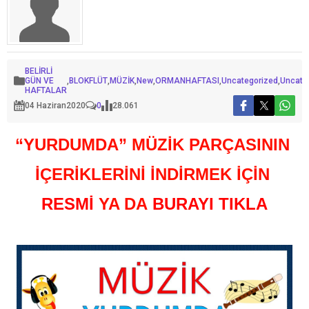
BELİRLİ
GÜN VE
,
BLOKFLÜT
,
MÜZİK
,
New
,
ORMANHAFTASI
,
Uncategorized
,
Uncate
HAFTALAR
04 Haziran
2020
0
28.061
“YURDUMDA” MÜZİK PARÇASININ
İÇERİKLERİNİ İNDİRMEK İÇİN
RESMİ
YA DA
BURAYI TIKLA