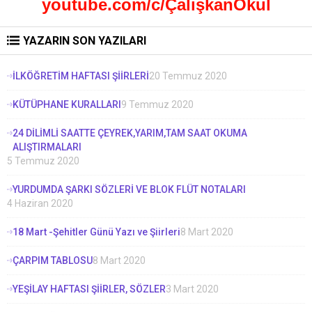
youtube.com/c/ÇalışkanOkul
YAZARIN SON YAZILARI
İLKÖĞRETİM HAFTASI ŞİİRLERİ
20 Temmuz 2020
KÜTÜPHANE KURALLARI
9 Temmuz 2020
24 DİLİMLİ SAATTE ÇEYREK,YARIM,TAM SAAT OKUMA
ALIŞTIRMALARI
5 Temmuz 2020
YURDUMDA ŞARKI SÖZLERİ VE BLOK FLÜT NOTALARI
4 Haziran 2020
18 Mart -Şehitler Günü Yazı ve Şiirleri
8 Mart 2020
ÇARPIM TABLOSU
8 Mart 2020
YEŞİLAY HAFTASI ŞİİRLER, SÖZLER
3 Mart 2020