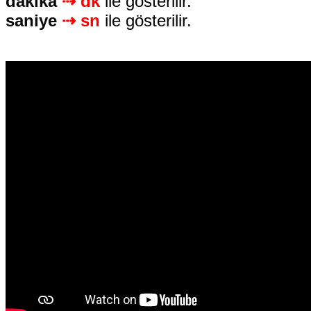
dakika 
⇢ dk 
ile gösterilir.
saniye 
⇢ sn 
ile gösterilir.