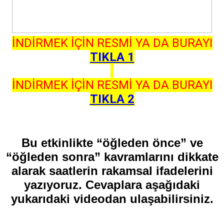
İNDİRMEK İÇİN RESMİ YA DA BURAYI
TIKLA 1
İNDİRMEK İÇİN RESMİ YA DA BURAYI
TIKLA 2
Bu etkinlikte “öğleden önce” ve
“öğleden sonra” kavramlarını dikkate
alarak saatlerin rakamsal ifadelerini
yazıyoruz. Cevaplara aşağıdaki
yukarıdaki videodan ulaşabilirsiniz.