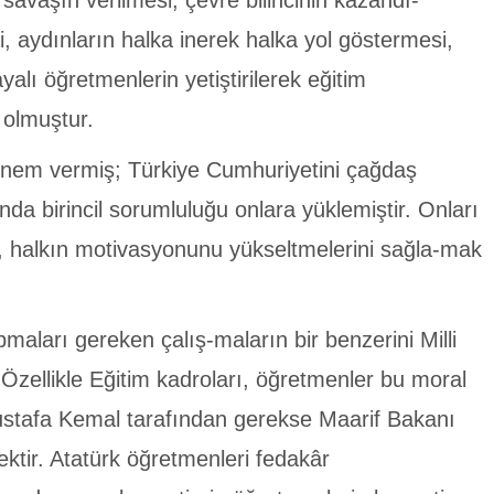
 savaşın verilmesi, çevre bilincinin kazandı-
, aydınların halka inerek halka yol göstermesi,
yalı öğretmenlerin yetiştirilerek eğitim
r olmuştur.
önem vermiş; Türkiye Cumhuriyetini çağdaş
da birincil sorumluluğu onlara yüklemiştir. Onları
mak, halkın motivasyonunu yükseltmelerini sağla-mak
maları gereken çalış-maların bir benzerini Milli
Özellikle Eğitim kadroları, öğretmenler bu moral
stafa Kemal tarafından gerekse Maarif Bakanı
ktir. Atatürk öğretmenleri fedakâr