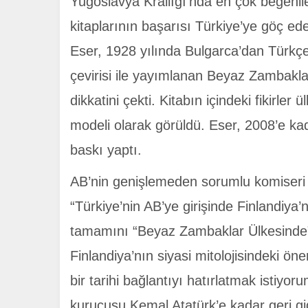
Yugoslavya Krallığı’nda en çok beğenile
kitaplarının başarısı Türkiye’ye göç ede
Eser, 1928 yılında Bulgarca’dan Türkçe’y
çevirisi ile yayımlanan Beyaz Zambaklar
dikkatini çekti. Kitabın içindeki fikirl
modeli olarak görüldü. Eser, 2008’e kad
baskı yaptı.
AB’nin genişlemeden sorumlu komiseri 
“Türkiye’nin AB’ye girişinde Finlandiy
tamamını “Beyaz Zambaklar Ülkesinde”k
Finlandiya’nın siyasi mitolojisindeki öne
bir tarihi bağlantıyı hatırlatmak istiy
kurucusu Kemal Atatürk’e kadar geri g