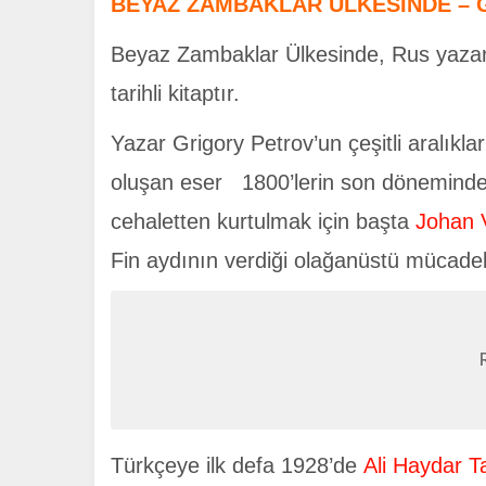
BEYAZ ZAMBAKLAR ÜLKESİNDE – 
Beyaz Zambaklar Ülkesinde, Rus yaza
tarihli kitaptır.
Yazar Grigory Petrov’un çeşitli aralıklar
oluşan eser 1800’lerin son dönemind
cehaletten kurtulmak için başta
Johan 
Fin aydının verdiği olağanüstü mücadele
Türkçeye ilk defa 1928’de
Ali Haydar T