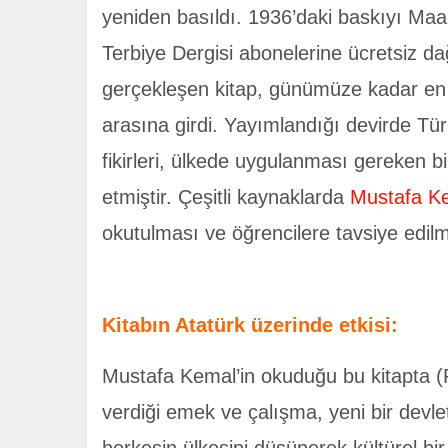
yeniden basıldı. 1936’daki baskıyı Maar
Terbiye Dergisi abonelerine ücretsiz d
gerçekleşen kitap, günümüze kadar en 
arasına girdi. Yayımlandığı devirde Türk
. SINIF 23 NİSAN ŞİİRLERİ İNDİR
2. SINIF 23 NİSA
fikirleri, ülkede uygulanması gereken b
etmiştir. Çeşitli kaynaklarda
Mustafa Ke
okutulması ve öğrencilere tavsiye edil
Kitabın Atatürk üzerinde etkisi:
Mustafa Kemal’in okuduğu bu kitapta (Pe
verdiği emek ve çalışma, yeni bir devlet 