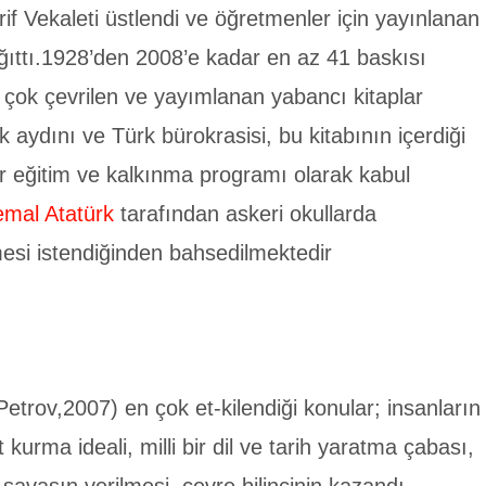
if Vekaleti üstlendi ve öğretmenler için yayınlanan
ağıttı.1928’den 2008’e kadar en az 41 baskısı
çok çevrilen ve yayımlanan yabancı kitaplar
 aydını ve Türk bürokrasisi, bu kitabının içerdiği
N ŞİİRLERİ
5. SINIF 23 NİSAN ŞİİRLERİ
ir eğitim ve kalkınma programı olarak kabul
mal Atatürk
tarafından askeri okullarda
mesi istendiğinden bahsedilmektedir
trov,2007) en çok et-kilendiği konular; insanların
kurma ideali, milli bir dil ve tarih yaratma çabası,