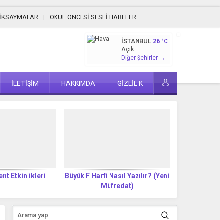
MİKSAYMALAR
OKUL ÖNCESİ SESLİ HARFLER
İSTANBUL
26 °C
Açık
Diğer Şehirler →
İLETİŞİM
HAKKIMDA
GİZLİLİK
ent Etkinlikleri
Büyük F Harfi Nasıl Yazılır? (Yeni
Küçük f Harfi
Müfredat)
M