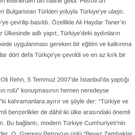
n eserlerden biri haline geldi. Petrov’un
n Bulgaristan Türkleri yoluyla Türkiye’ye ulaştı.
e çevrilip basıldı. Özellikle Ali Haydar Taner’in
 Ülkesinde adlı yapıt, Türkiye’deki aydınların
er ülkede uygulanması gereken bir eğitim ve kalkınma
ar dört defa Türkçe’ye çevrildi ve en az kırk bir
Oli Rehn, 5 Temmuz 2007’de İstanbul’da yaptığı
a’nın rolü” konuşmasının hemen neredeyse
i kahramanlara ayırır ve şöyle der: “Türkiye ve
mli benzerlikler de dâhil iki ülke arasındaki önemli
orum. Bu bağlantı, modern Türkiye Cumhuriyeti’nin
ider. O, Gregory Petrov’un ünlü “Beyaz Zambaklar