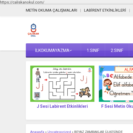
https://caliskanokul.com/
METİN OKUMA ÇALIŞMALARI
LABİRENT ETKİNLİKLERİ
İLKOKUMAYAZMA
1.SINIF
2.SINIF
E KELİME
J Sesi Labirent Etkinlikleri
F Sesi Metin O
SU
Anasayfa
»
Uncategorized
»
BEYAZ ZAMBAKLAR ÜLKESİNDE