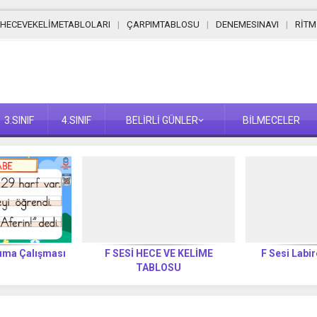
HECEVEKELİMETABLOLARI
ÇARPIMTABLOSU
DENEMESINAVI
RİT
3.SINIF
4.SINIF
BELİRLİ GÜNLER
BİLMECELER
kuma Çalışması
F SESİ HECE VE KELİME
F Sesi Labir
TABLOSU