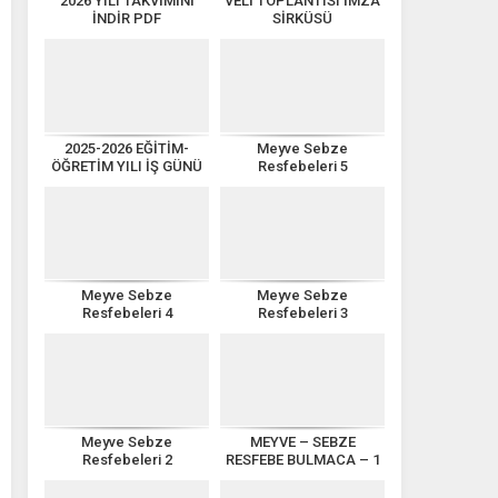
2026 YILI TAKVİMİNİ
VELİ TOPLANTISI İMZA
İNDİR PDF
SİRKÜSÜ
2025-2026 EĞİTİM-
Meyve Sebze
ÖĞRETİM YILI İŞ GÜNÜ
Resfebeleri 5
TAKVİMİ
Meyve Sebze
Meyve Sebze
Resfebeleri 4
Resfebeleri 3
Meyve Sebze
MEYVE – SEBZE
Resfebeleri 2
RESFEBE BULMACA – 1