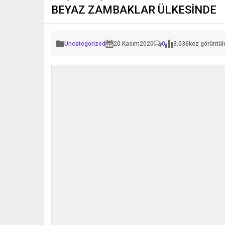
BEYAZ ZAMBAKLAR ÜLKESİNDE
Uncategorized
20 Kasım
2020
0
3.036
kez görüntül