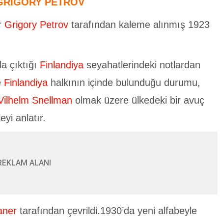
GRİGORY PETROV
r
Grigory Petrov
tarafından kaleme alınmış 1923
la çıktığı
Finlandiya
seyahatlerindeki notlardan
e
Finlandiya
halkının içinde bulunduğu durumu,
Vilhelm Snellman
olmak üzere ülkedeki bir avuç
yi anlatır.
REKLAM ALANI
aner
tarafından çevrildi.1930’da yeni alfabeyle