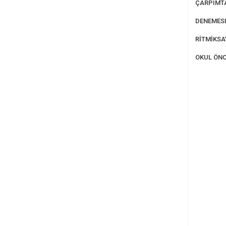
ÇARPIMT
DENEMESI
RİTMİKS
OKUL ÖNC