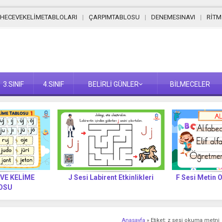
HECEVEKELİMETABLOLARI
ÇARPIMTABLOSU
DENEMESINAVI
RİT
3.SINIF
4.SINIF
BELİRLİ GÜNLER
BİLMECELER
 VE KELİME
J Sesi Labirent Etkinlikleri
F Sesi Metin 
OSU
Anasayfa
»
Etiket: z sesi okuma metni