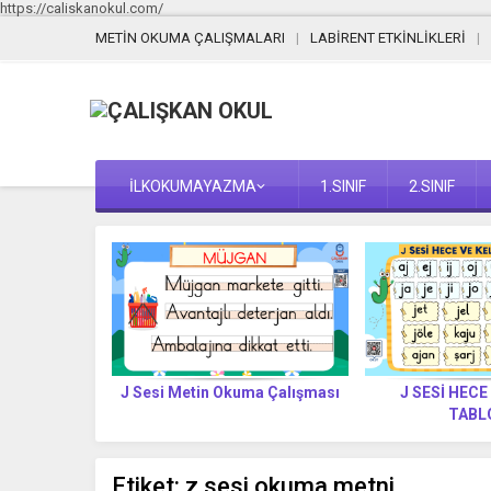
https://caliskanokul.com/
METİN OKUMA ÇALIŞMALARI
LABİRENT ETKİNLİKLERİ
İLKOKUMAYAZMA
1.SINIF
2.SINIF
Yazılır? (Yeni
J Sesi Metin Okuma Çalışması
J SESİ HECE
t)
TABL
Etiket:
z sesi okuma metni