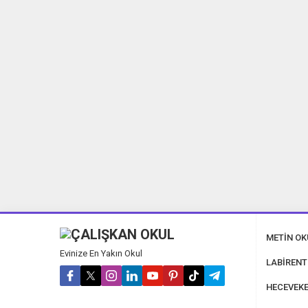
40 Tane 23 Nisan 
METİN O
Evinize En Yakın Okul
LABİRENT
HECEVEKE