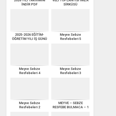
2026 YILI TAKVİMİNİ
VELİ TOPLANTISI İMZA
İNDİR PDF
SİRKÜSÜ
2025-2026 EĞİTİM-
Meyve Sebze
ÖĞRETİM YILI İŞ GÜNÜ
Resfebeleri 5
TAKVİMİ
Meyve Sebze
Meyve Sebze
Resfebeleri 4
Resfebeleri 3
Meyve Sebze
MEYVE – SEBZE
Resfebeleri 2
RESFEBE BULMACA – 1