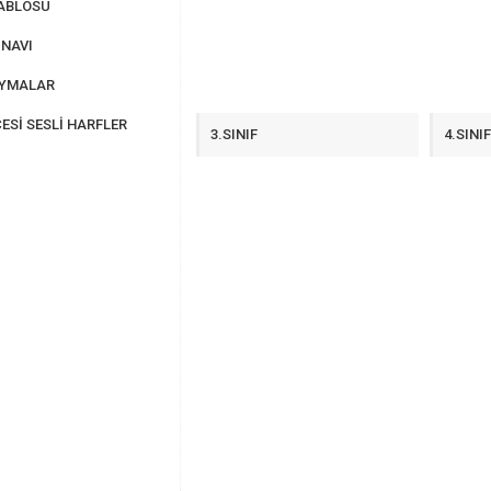
ABLOSU
NAVI
AYMALAR
ESİ SESLİ HARFLER
3.SINIF
4.SINI