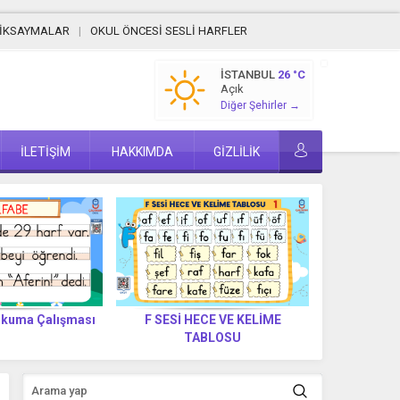
MİKSAYMALAR
OKUL ÖNCESİ SESLİ HARFLER
İSTANBUL
26 °C
Açık
Diğer Şehirler →
İLETİŞİM
HAKKIMDA
GİZLİLİK
Okuma Çalışması
F SESİ HECE VE KELİME
F Sesi Lab
TABLOSU