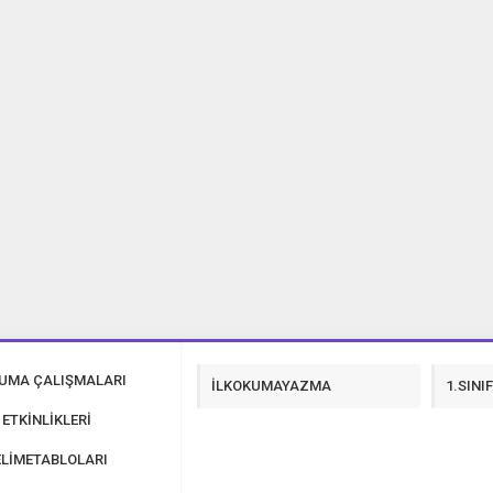
Şiir İndir
3. SINIF 23 NİSAN ŞİİRLERİ İNDİR
KUMA ÇALIŞMALARI
İLKOKUMAYAZMA
1.SINI
 ETKİNLİKLERİ
LİMETABLOLARI