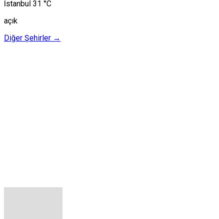
İstanbul
31 °C
açık
Diğer Şehirler →