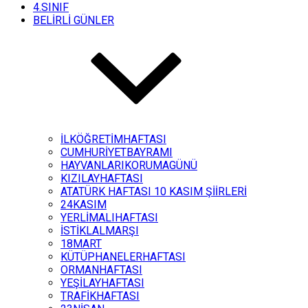
4.SINIF
BELİRLİ GÜNLER
İLKÖĞRETİMHAFTASI
CUMHURİYETBAYRAMI
HAYVANLARIKORUMAGÜNÜ
KIZILAYHAFTASI
ATATÜRK HAFTASI 10 KASIM ŞİİRLERİ
24KASIM
YERLİMALIHAFTASI
İSTİKLALMARŞI
18MART
KÜTÜPHANELERHAFTASI
ORMANHAFTASI
YEŞİLAYHAFTASI
TRAFİKHAFTASI