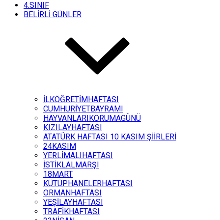
4.SINIF
BELİRLİ GÜNLER
İLKÖĞRETİMHAFTASI
CUMHURİYETBAYRAMI
HAYVANLARIKORUMAGÜNÜ
KIZILAYHAFTASI
ATATÜRK HAFTASI 10 KASIM ŞİİRLERİ
24KASIM
YERLİMALIHAFTASI
İSTİKLALMARŞI
18MART
KÜTÜPHANELERHAFTASI
ORMANHAFTASI
YEŞİLAYHAFTASI
TRAFİKHAFTASI