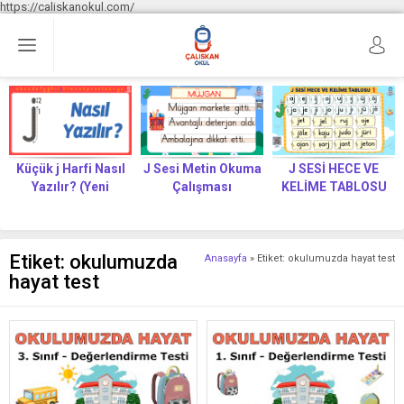
https://caliskanokul.com/
Küçük j Harfi Nasıl
J Sesi Metin Okuma
J SESİ HECE VE
Yazılır? (Yeni
Çalışması
KELİME TABLOSU
Müfredat)
Etiket:
okulumuzda
Anasayfa
»
Etiket: okulumuzda hayat test
hayat test