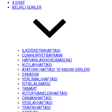
4.SINIF
BELİRLİ GÜNLER
İLKÖĞRETİMHAFTASI
CUMHURİYETBAYRAMI
HAYVANLARIKORUMAGÜNÜ
KIZILAYHAFTASI
ATATÜRK HAFTASI 10 KASIM ŞİİRLERİ
24KASIM
YERLİMALIHAFTASI
İSTİKLALMARŞI
18MART
KÜTÜPHANELERHAFTASI
ORMANHAFTASI
YEŞİLAYHAFTASI
TRAFİKHAFTASI