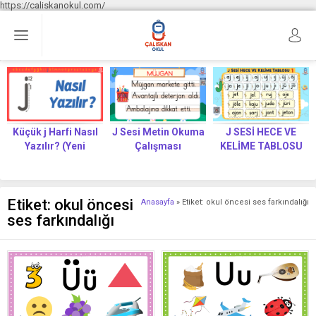
https://caliskanokul.com/
Küçük j Harfi Nasıl
J Sesi Metin Okuma
J SESİ HECE VE
Yazılır? (Yeni
Çalışması
KELİME TABLOSU
Müfredat)
Etiket:
okul öncesi
Anasayfa
»
Etiket: okul öncesi ses farkındalığı
ses farkındalığı