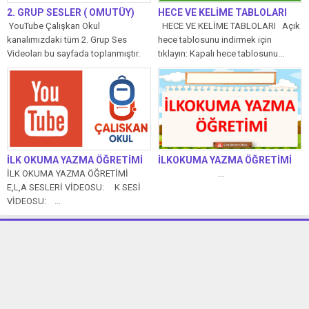
2. GRUP SESLER ( OMUTÜY)
HECE VE KELİME TABLOLARI
YouTube Çalışkan Okul
HECE VE KELİME TABLOLARI Açık
kanalımızdaki tüm 2. Grup Ses
hece tablosunu indirmek için
Videoları bu sayfada toplanmıştır.
tıklayın: Kapalı hece tablosunu...
Tüm eğitim içeriklerimizi...
İLK OKUMA YAZMA ÖĞRETİMİ
İLKOKUMA YAZMA ÖĞRETİMİ
İLK OKUMA YAZMA ÖĞRETİMİ
...
E,L,A SESLERİ VİDEOSU: K SESİ
VİDEOSU: ...