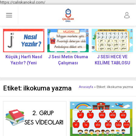
https://caliskanokul.com/
Küçük j Harfi Nasıl
J Sesi Metin Okuma
J SESİ HECE VE
Yazılır? (Yeni
Çalışması
KELİME TABLOSU
Müfredat)
Etiket:
ilkokuma yazma
Anasayfa
»
Etiket: ilkokuma yazma