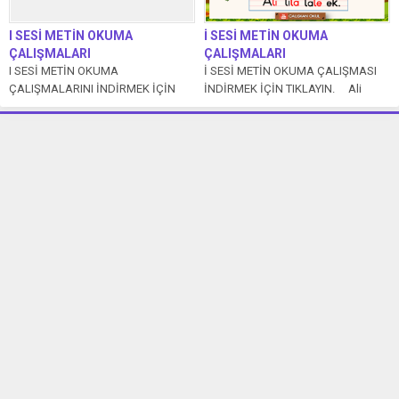
I SESİ METİN OKUMA
İ SESİ METİN OKUMA
ÇALIŞMALARI
ÇALIŞMALARI
I SESİ METİN OKUMA
İ SESİ METİN OKUMA ÇALIŞMASI
ÇALIŞMALARINI İNDİRMEK İÇİN
İNDİRMEK İÇİN TIKLAYIN. Ali
TIKLAYIN. IRMAK Irmak altı elma
(saksı) al. Ali lale...
yıka. Elmaları yarım...