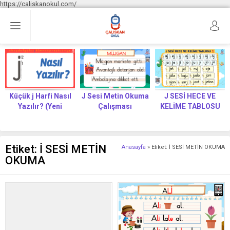
https://caliskanokul.com/
Küçük j Harfi Nasıl
J Sesi Metin Okuma
J SESİ HECE VE
Yazılır? (Yeni
Çalışması
KELİME TABLOSU
Müfredat)
Etiket:
İ SESİ METİN
Anasayfa
»
Etiket: İ SESİ METİN OKUMA
OKUMA