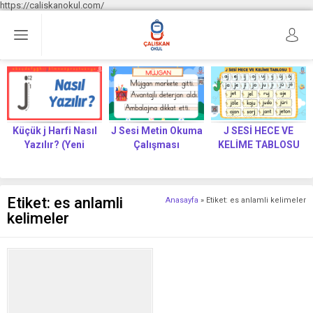
https://caliskanokul.com/
Küçük j Harfi Nasıl
J Sesi Metin Okuma
J SESİ HECE VE
Yazılır? (Yeni
Çalışması
KELİME TABLOSU
Müfredat)
Etiket:
es anlamli
Anasayfa
»
Etiket: es anlamli kelimeler
kelimeler