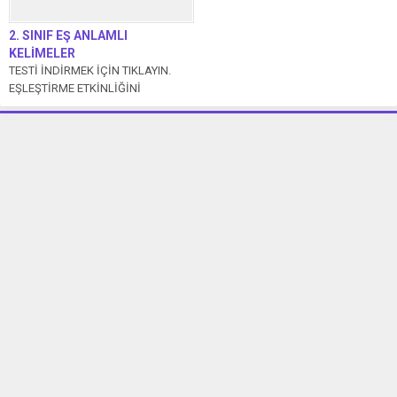
2. SINIF EŞ ANLAMLI
KELİMELER
TESTİ İNDİRMEK İÇİN TIKLAYIN.
EŞLEŞTİRME ETKİNLİĞİNİ
İNDİRMEK İÇİN TIKLAYIN. Anlamları
aynı yazılışları farklı sözcüklere eş...