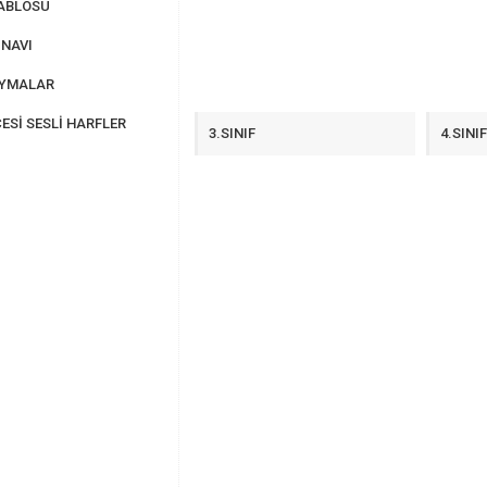
ABLOSU
NAVI
AYMALAR
ESİ SESLİ HARFLER
3.SINIF
4.SINI