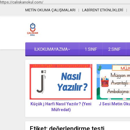
https://caliskanokul.com/
METİN OKUMA ÇALIŞMALARI
LABİRENT ETKİNLİKLERİ
İLKOKUMAYAZMA
1.SINIF
2.SINIF
Yazılır? (Yeni
Küçük j Harfi Nasıl Yazılır? (Yeni
J Sesi Metin O
t)
Müfredat)
Etiket:
değerlendirme testi