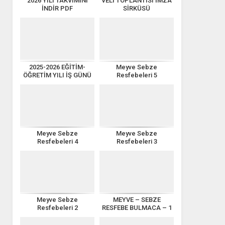
2026 YILI TAKVİMİNİ
VELİ TOPLANTISI İMZA
İNDİR PDF
SİRKÜSÜ
2025-2026 EĞİTİM-
Meyve Sebze
ÖĞRETİM YILI İŞ GÜNÜ
Resfebeleri 5
TAKVİMİ
Meyve Sebze
Meyve Sebze
Resfebeleri 4
Resfebeleri 3
Meyve Sebze
MEYVE – SEBZE
Resfebeleri 2
RESFEBE BULMACA – 1