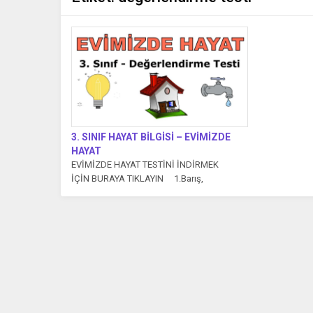
3. SINIF HAYAT BİLGİSİ – EVİMİZDE
HAYAT
EVİMİZDE HAYAT TESTİNİ İNDİRMEK
İÇİN BURAYA TIKLAYIN 1.Barış,
arkadaşının evini şöyle tarif ediyor: «Evinin...