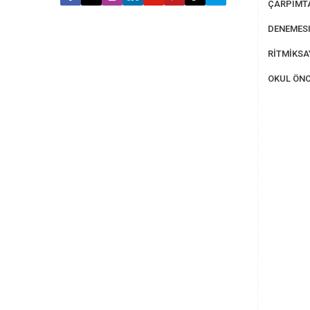
ÇARPIMT
DENEMESI
RİTMİKS
OKUL ÖNC