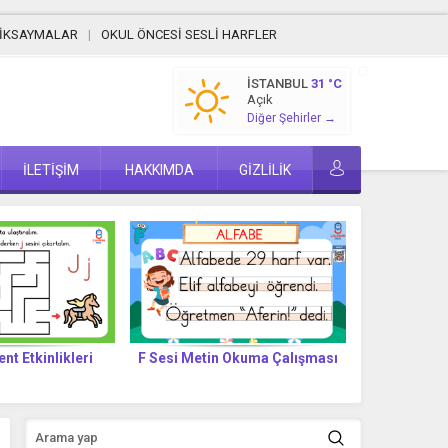
MİKSAYMALAR
OKUL ÖNCESİ SESLİ HARFLER
İSTANBUL
31 °C
Açık
Diğer Şehirler →
İLETİŞİM
HAKKIMDA
GİZLİLİK
ent Etkinlikleri
F Sesi Metin Okuma Çalışması
F SESİ 
T