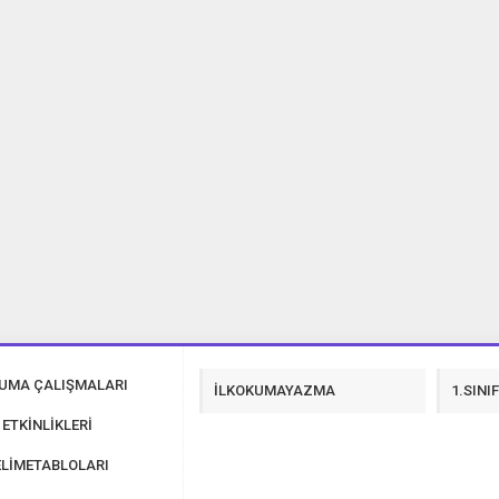
40 Tane 23 Nisan Şiir İndir
KUMA ÇALIŞMALARI
İLKOKUMAYAZMA
1.SINI
 ETKİNLİKLERİ
LİMETABLOLARI