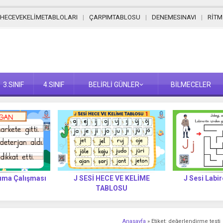
HECEVEKELİMETABLOLARI
ÇARPIMTABLOSU
DENEMESINAVI
RİT
3.SINIF
4.SINIF
BELİRLİ GÜNLER
BİLMECELER
kuma Çalışması
J SESİ HECE VE KELİME
J Sesi Labir
TABLOSU
Anasayfa
»
Etiket: değerlendirme testi