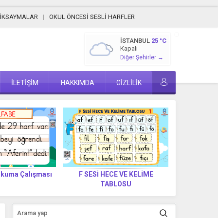
MİKSAYMALAR
OKUL ÖNCESİ SESLİ HARFLER
İSTANBUL
25 °C
Kapalı
Diğer Şehirler →
İLETİŞİM
HAKKIMDA
GİZLİLİK
Okuma Çalışması
F SESİ HECE VE KELİME
F Sesi Lab
TABLOSU