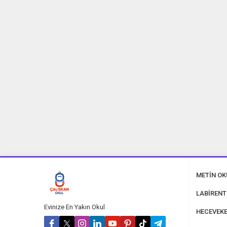
40 Tane 23 Nisan 
METİN O
LABİRENT
Evinize En Yakın Okul
HECEVEKE