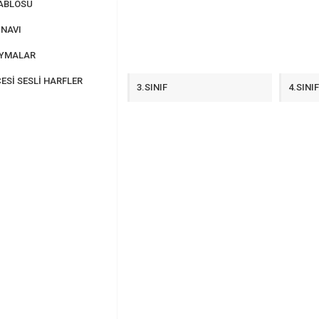
ABLOSU
NAVI
AYMALAR
ESİ SESLİ HARFLER
3.SINIF
4.SINI