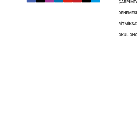
ÇARPIMT
DENEMESI
RİTMİKS
OKUL ÖNC