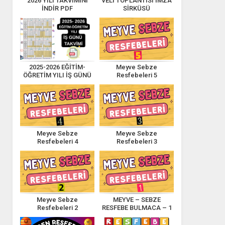
2026 YILI TAKVİMİNİ
VELİ TOPLANTISI İMZA
İNDİR PDF
SİRKÜSÜ
2025-2026 EĞİTİM-
Meyve Sebze
ÖĞRETİM YILI İŞ GÜNÜ
Resfebeleri 5
TAKVİMİ
Meyve Sebze
Meyve Sebze
Resfebeleri 4
Resfebeleri 3
Meyve Sebze
MEYVE – SEBZE
Resfebeleri 2
RESFEBE BULMACA – 1