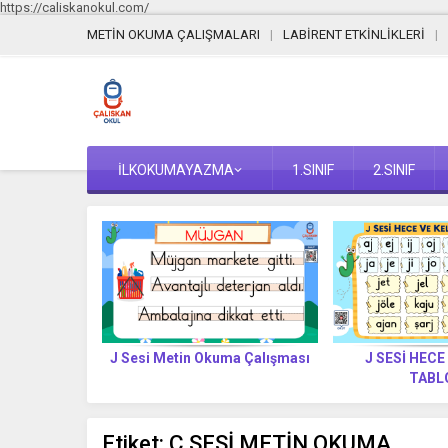
https://caliskanokul.com/
METİN OKUMA ÇALIŞMALARI
LABİRENT ETKİNLİKLERİ
İLKOKUMAYAZMA
1.SINIF
2.SINIF
Yazılır? (Yeni
J Sesi Metin Okuma Çalışması
J SESİ HECE
t)
TABL
Etiket:
Ç SESİ METİN OKUMA