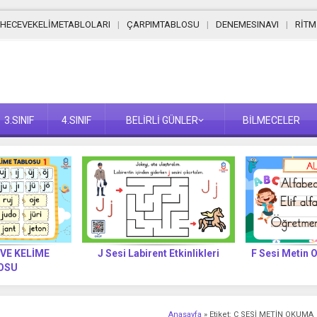
HECEVEKELİMETABLOLARI
ÇARPIMTABLOSU
DENEMESINAVI
RİT
3.SINIF
4.SINIF
BELİRLİ GÜNLER
BİLMECELER
 VE KELİME
J Sesi Labirent Etkinlikleri
F Sesi Metin 
OSU
Anasayfa
»
Etiket: Ç SESİ METİN OKUMA