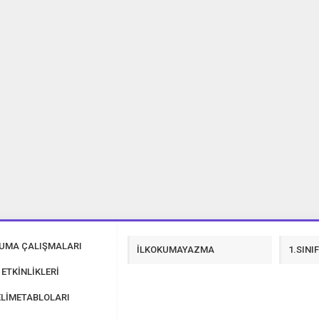
Şiir İndir
3. SINIF 23 NİSAN ŞİİRLERİ İNDİR
KUMA ÇALIŞMALARI
İLKOKUMAYAZMA
1.SINI
 ETKİNLİKLERİ
LİMETABLOLARI