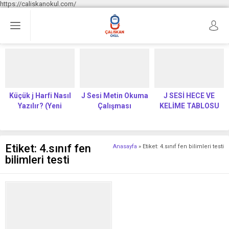
https://caliskanokul.com/
Küçük j Harfi Nasıl
J Sesi Metin Okuma
J SESİ HECE VE
Yazılır? (Yeni
Çalışması
KELİME TABLOSU
Müfredat)
Etiket:
4.sınıf fen
Anasayfa
»
Etiket: 4.sınıf fen bilimleri testi
bilimleri testi