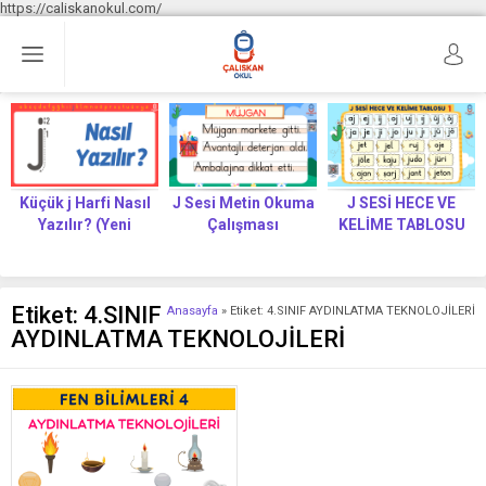
https://caliskanokul.com/
Küçük j Harfi Nasıl
J Sesi Metin Okuma
J SESİ HECE VE
Yazılır? (Yeni
Çalışması
KELİME TABLOSU
Müfredat)
Etiket:
4.SINIF
Anasayfa
»
Etiket: 4.SINIF AYDINLATMA TEKNOLOJİLERİ
AYDINLATMA TEKNOLOJİLERİ