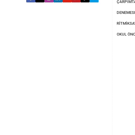
ÇARPIMT
DENEMESI
RİTMİKS
OKUL ÖNC