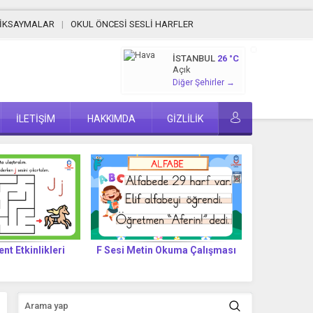
MİKSAYMALAR
OKUL ÖNCESİ SESLİ HARFLER
İSTANBUL
26 °C
Açık
Diğer Şehirler →
İLETİŞİM
HAKKIMDA
GİZLİLİK
ent Etkinlikleri
F Sesi Metin Okuma Çalışması
F SESİ 
T