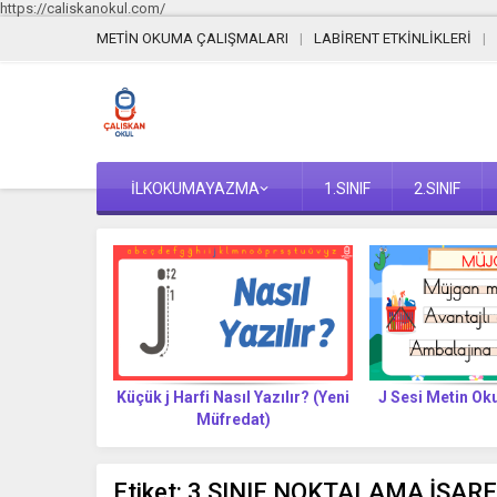
https://caliskanokul.com/
METİN OKUMA ÇALIŞMALARI
LABİRENT ETKİNLİKLERİ
İLKOKUMAYAZMA
1.SINIF
2.SINIF
Yazılır? (Yeni
Küçük j Harfi Nasıl Yazılır? (Yeni
J Sesi Metin O
t)
Müfredat)
Etiket:
3.SINIF NOKTALAMA İŞARE