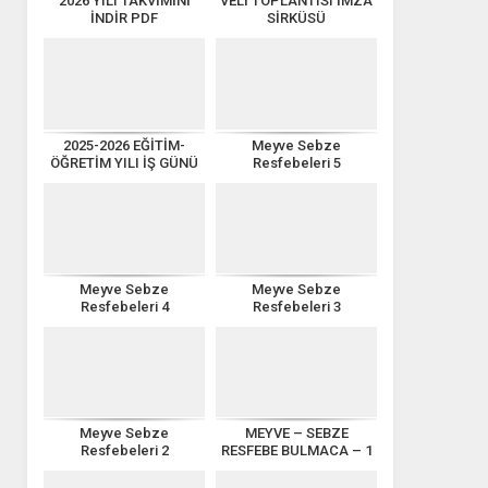
2026 YILI TAKVİMİNİ
VELİ TOPLANTISI İMZA
İNDİR PDF
SİRKÜSÜ
2025-2026 EĞİTİM-
Meyve Sebze
ÖĞRETİM YILI İŞ GÜNÜ
Resfebeleri 5
TAKVİMİ
Meyve Sebze
Meyve Sebze
Resfebeleri 4
Resfebeleri 3
Meyve Sebze
MEYVE – SEBZE
Resfebeleri 2
RESFEBE BULMACA – 1