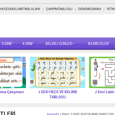
HECEVEKELİMETABLOLARI
ÇARPIMTABLOSU
DENEMESINAVI
RİT
3.SINIF
4.SINIF
BELİRLİ GÜNLER
BİLMECELER
kuma Çalışması
J SESİ HECE VE KELİME
J Sesi Labir
TABLOSU
TLERİ
Anasayfa
»
Etiket: 3.SINIF NOKTALAMA İŞARETLERİ