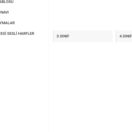
ABLOSU
NAVI
AYMALAR
ESİ SESLİ HARFLER
3.SINIF
4.SINI