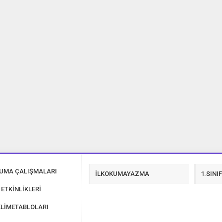
40 Tane 23 Nisan Şiir İndir
KUMA ÇALIŞMALARI
İLKOKUMAYAZMA
1.SINI
 ETKİNLİKLERİ
LİMETABLOLARI