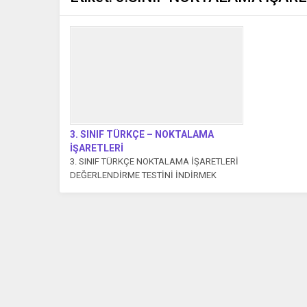
3. SINIF TÜRKÇE – NOKTALAMA
İŞARETLERİ
3. SINIF TÜRKÇE NOKTALAMA İŞARETLERİ
DEĞERLENDİRME TESTİNİ İNDİRMEK
İÇİN BURAYA TIKLA Testin Çözüm
Videosu: ...