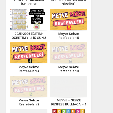
2026 YILI TAKVİMİNİ
VELİ TOPLANTISI İMZA
İNDİR PDF
SİRKÜSÜ
2025-2026 EĞİTİM-
Meyve Sebze
ÖĞRETİM YILI İŞ GÜNÜ
Resfebeleri 5
TAKVİMİ
Meyve Sebze
Meyve Sebze
Resfebeleri 4
Resfebeleri 3
Meyve Sebze
MEYVE – SEBZE
Resfebeleri 2
RESFEBE BULMACA – 1