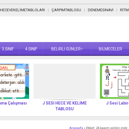
HECEVEKELİMETABLOLARI
ÇARPIMTABLOSU
DENEMESINAVI
RİT
3.SINIF
4.SINIF
BELİRLİ GÜNLER
BİLMECELER
kuma Çalışması
J SESİ HECE VE KELİME
J Sesi Labir
TABLOSU
Anasayfa
»
Etiket: 24 kasım şiirleri indir