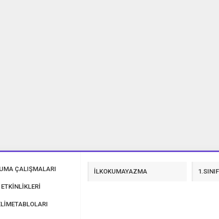
40 Tane 23 Nisan Şiir İndir
KUMA ÇALIŞMALARI
İLKOKUMAYAZMA
1.SINI
 ETKİNLİKLERİ
LİMETABLOLARI