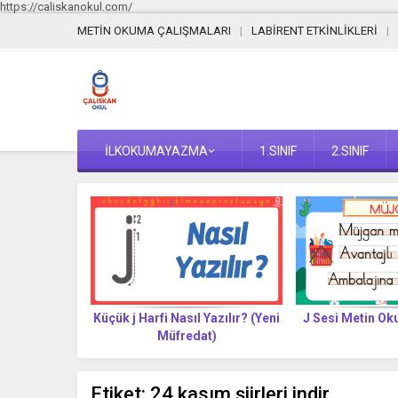
https://caliskanokul.com/
METİN OKUMA ÇALIŞMALARI
LABİRENT ETKİNLİKLERİ
İLKOKUMAYAZMA
1.SINIF
2.SINIF
Yazılır? (Yeni
Küçük j Harfi Nasıl Yazılır? (Yeni
J Sesi Metin O
t)
Müfredat)
Etiket:
24 kasım şiirleri indir