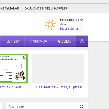
MİKSAYMALAR
OKUL ÖNCESİ SESLİ HARFLER
İSTANBUL
31 °C
Açık
Diğer Şehirler →
İLETİŞİM
HAKKIMDA
GİZLİLİK
ent Etkinlikleri
F Sesi Metin Okuma Çalışması
F SESİ 
T