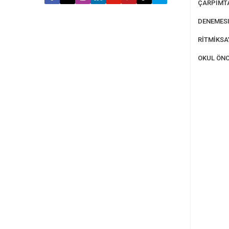
ÇARPIMT
DENEMESI
RİTMİKS
OKUL ÖNC