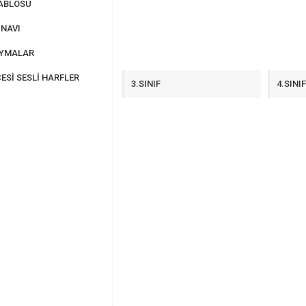
ABLOSU
NAVI
AYMALAR
ESİ SESLİ HARFLER
3.SINIF
4.SINI