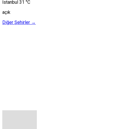
İstanbul
31 °C
açık
Diğer Şehirler →