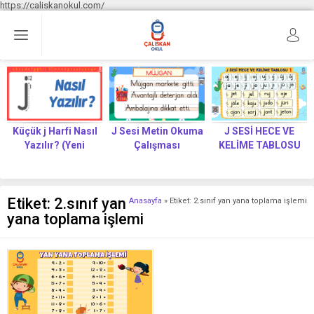
https://caliskanokul.com/
Küçük j Harfi Nasıl
J Sesi Metin Okuma
J SESİ HECE VE
Yazılır? (Yeni
Çalışması
KELİME TABLOSU
Müfredat)
Etiket:
2.sınıf yan
Anasayfa
»
Etiket: 2.sınıf yan yana toplama işlemi
yana toplama işlemi