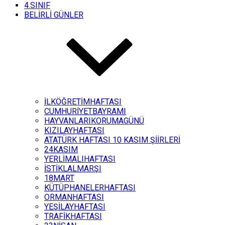
4.SINIF
BELİRLİ GÜNLER
İLKÖĞRETİMHAFTASI
CUMHURİYETBAYRAMI
HAYVANLARIKORUMAGÜNÜ
KIZILAYHAFTASI
ATATÜRK HAFTASI 10 KASIM ŞİİRLERİ
24KASIM
YERLİMALIHAFTASI
İSTİKLALMARŞI
18MART
KÜTÜPHANELERHAFTASI
ORMANHAFTASI
YEŞİLAYHAFTASI
TRAFİKHAFTASI