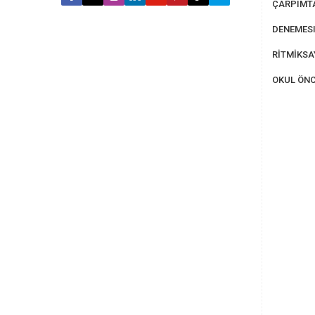
ÇARPIMT
DENEMESI
RİTMİKS
OKUL ÖNC