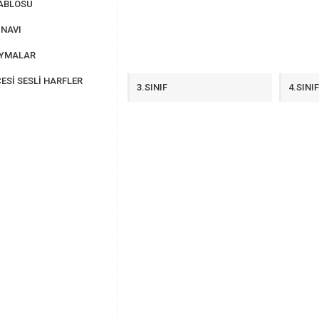
ABLOSU
NAVI
AYMALAR
ESİ SESLİ HARFLER
3.SINIF
4.SINI