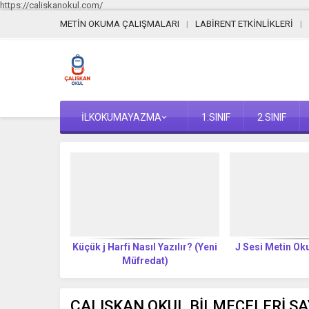
https://caliskanokul.com/
METİN OKUMA ÇALIŞMALARI
LABİRENT ETKİNLİKLERİ
İLKOKUMAYAZMA
1.SINIF
2.SINIF
Yazılır? (Yeni
Küçük j Harfi Nasıl Yazılır? (Yeni
J Sesi Metin O
t)
Müfredat)
ÇALIŞKAN OKUL BİLMECELERİ SA