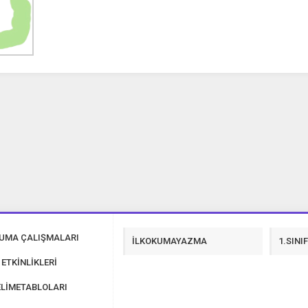
40 Tane 23 Nisan Şiir İndir
KUMA ÇALIŞMALARI
İLKOKUMAYAZMA
1.SINI
 ETKİNLİKLERİ
LİMETABLOLARI