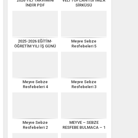
2026 YILI TAKVİMİNİ
VELİ TOPLANTISI İMZA
İNDİR PDF
SİRKÜSÜ
2025-2026 EĞİTİM-
Meyve Sebze
ÖĞRETİM YILI İŞ GÜNÜ
Resfebeleri 5
TAKVİMİ
Meyve Sebze
Meyve Sebze
Resfebeleri 4
Resfebeleri 3
Meyve Sebze
MEYVE – SEBZE
Resfebeleri 2
RESFEBE BULMACA – 1