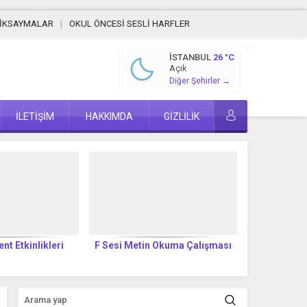
MİKSAYMALAR
OKUL ÖNCESİ SESLİ HARFLER
İSTANBUL
26 °C
Açık
Diğer Şehirler →
İLETİŞİM
HAKKIMDA
GİZLİLİK
ent Etkinlikleri
F Sesi Metin Okuma Çalışması
F SESİ 
T