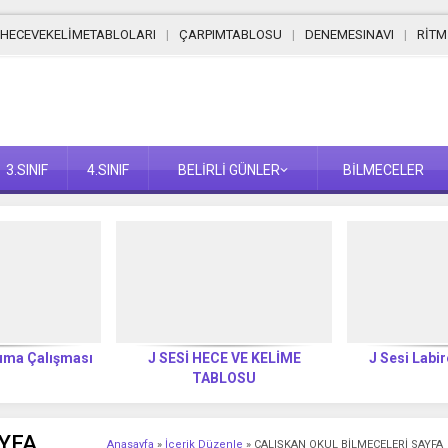
HECEVEKELİMETABLOLARI
ÇARPIMTABLOSU
DENEMESINAVI
RİT
3.SINIF
4.SINIF
BELİRLİ GÜNLER
BİLMECELER
kuma Çalışması
J SESİ HECE VE KELİME
J Sesi Labir
TABLOSU
YFA
Anasayfa
»
İçerik Düzenle
»
ÇALIŞKAN OKUL BİLMECELERİ SAYFA