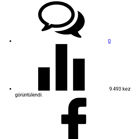
0
9.493
kez
görüntülendi.