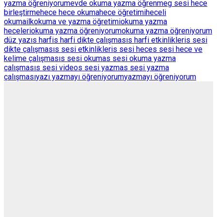
yazma öğreniyorum
evde okuma yazma öğrenme
g sesi hece
birleştirme
hece hece okuma
hece öğretimi
heceli
okuma
ilkokuma ve yazma öğretimi
okuma yazma
heceleri
okuma yazma öğreniyorum
okuma yazma öğreniyorum
düz yazı
s harfi
s harfi dikte çalışması
s harfi etkinlikleri
s sesi
dikte çalışması
s sesi etkinlikleri
s sesi hece
s sesi hece ve
kelime çalışması
s sesi okuma
s sesi okuma yazma
çalışması
s sesi video
s sesi yazma
s sesi yazma
çalışması
yazı yazmayı öğreniyorum
yazmayı öğreniyorum