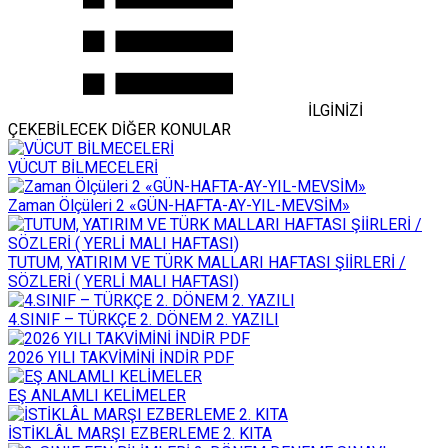
İLGİNİZİ
ÇEKEBİLECEK DİĞER KONULAR
VÜCUT BİLMECELERİ
Zaman Ölçüleri 2 «GÜN-HAFTA-AY-YIL-MEVSİM»
TUTUM, YATIRIM VE TÜRK MALLARI HAFTASI ŞİİRLERİ /
SÖZLERİ ( YERLİ MALI HAFTASI)
4.SINIF – TÜRKÇE 2. DÖNEM 2. YAZILI
2026 YILI TAKVİMİNİ İNDİR PDF
EŞ ANLAMLI KELİMELER
İSTİKLÂL MARŞI EZBERLEME 2. KITA