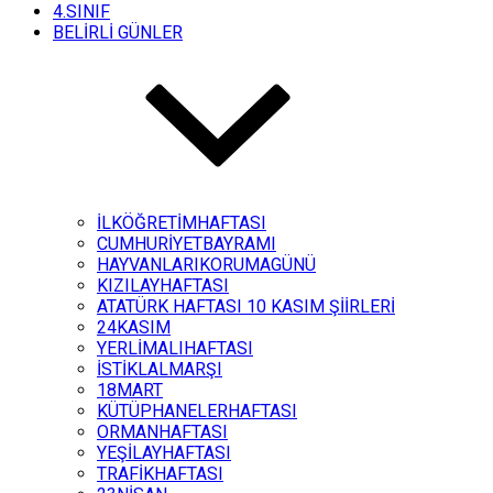
4.SINIF
BELİRLİ GÜNLER
İLKÖĞRETİMHAFTASI
CUMHURİYETBAYRAMI
HAYVANLARIKORUMAGÜNÜ
KIZILAYHAFTASI
ATATÜRK HAFTASI 10 KASIM ŞİİRLERİ
24KASIM
YERLİMALIHAFTASI
İSTİKLALMARŞI
18MART
KÜTÜPHANELERHAFTASI
ORMANHAFTASI
YEŞİLAYHAFTASI
TRAFİKHAFTASI