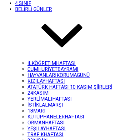
4.SINIF
BELİRLİ GÜNLER
İLKÖĞRETİMHAFTASI
CUMHURİYETBAYRAMI
HAYVANLARIKORUMAGÜNÜ
KIZILAYHAFTASI
ATATÜRK HAFTASI 10 KASIM ŞİİRLERİ
24KASIM
YERLİMALIHAFTASI
İSTİKLALMARŞI
18MART
KÜTÜPHANELERHAFTASI
ORMANHAFTASI
YEŞİLAYHAFTASI
TRAFİKHAFTASI