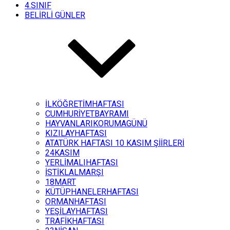
4.SINIF
BELİRLİ GÜNLER
İLKÖĞRETİMHAFTASI
CUMHURİYETBAYRAMI
HAYVANLARIKORUMAGÜNÜ
KIZILAYHAFTASI
ATATÜRK HAFTASI 10 KASIM ŞİİRLERİ
24KASIM
YERLİMALIHAFTASI
İSTİKLALMARŞI
18MART
KÜTÜPHANELERHAFTASI
ORMANHAFTASI
YEŞİLAYHAFTASI
TRAFİKHAFTASI