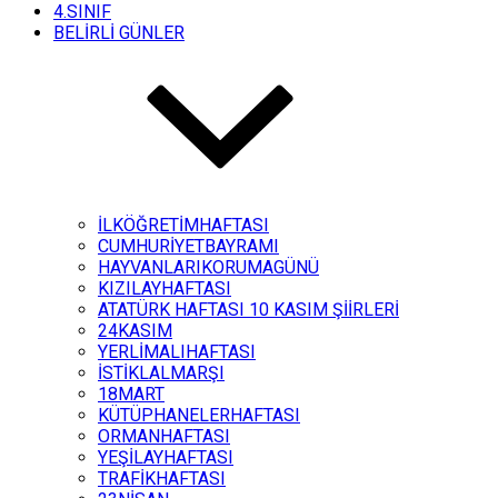
4.SINIF
BELİRLİ GÜNLER
İLKÖĞRETİMHAFTASI
CUMHURİYETBAYRAMI
HAYVANLARIKORUMAGÜNÜ
KIZILAYHAFTASI
ATATÜRK HAFTASI 10 KASIM ŞİİRLERİ
24KASIM
YERLİMALIHAFTASI
İSTİKLALMARŞI
18MART
KÜTÜPHANELERHAFTASI
ORMANHAFTASI
YEŞİLAYHAFTASI
TRAFİKHAFTASI