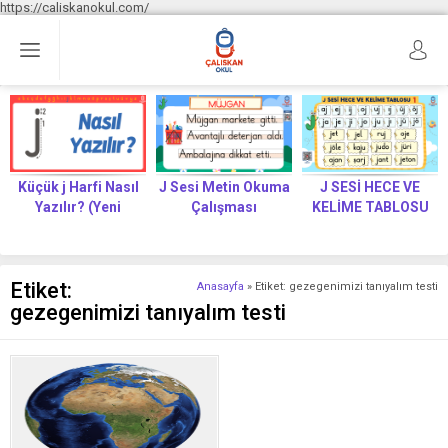
https://caliskanokul.com/
Küçük j Harfi Nasıl
J Sesi Metin Okuma
J SESİ HECE VE
Yazılır? (Yeni
Çalışması
KELİME TABLOSU
Müfredat)
Etiket:
Anasayfa
»
Etiket: gezegenimizi tanıyalım testi
gezegenimizi tanıyalım testi