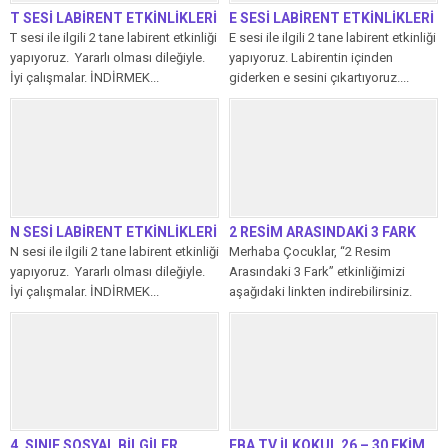
T SESİ LABİRENT ETKİNLİKLERİ
E SESİ LABİRENT ETKİNLİKLERİ
T sesi ile ilgili 2 tane labirent etkinliği
E sesi ile ilgili 2 tane labirent etkinliği
yapıyoruz. Yararlı olması dileğiyle.
yapıyoruz. Labirentin içinden
İyi çalışmalar. İNDİRMEK...
giderken e sesini çıkartıyoruz....
N SESİ LABİRENT ETKİNLİKLERİ
2 RESİM ARASINDAKİ 3 FARK
N sesi ile ilgili 2 tane labirent etkinliği
Merhaba Çocuklar, “2 Resim
yapıyoruz. Yararlı olması dileğiyle.
Arasındaki 3 Fark” etkinliğimizi
İyi çalışmalar. İNDİRMEK...
aşağıdaki linkten indirebilirsiniz.
Ayrıca çözüm videosunu bu...
4. SINIF SOSYAL BİLGİLER
EBA TV İLKOKUL 26 – 30 EKİM