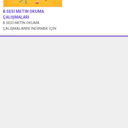
B SESİ METİN OKUMA
ÇALIŞMALARI
B SESİ METİN OKUMA
ÇALIŞMALARINI İNDİRMEK İÇİN
TIKLAYIN: BALIK Bora büyük oltayı
bul. Otobüse bin...