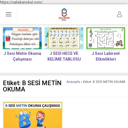
https://caliskanokul.com/
J Sesi Metin Okuma
J SESİ HECE VE
J Sesi Labirent
Çalışması
KELİME TABLOSU
Etkinlikleri
Etiket:
B SESİ METİN
Anasayfa
»
Etiket: B SESİ METİN OKUMA
OKUMA