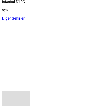
İstanbul
31 °C
açık
Diğer Şehirler →