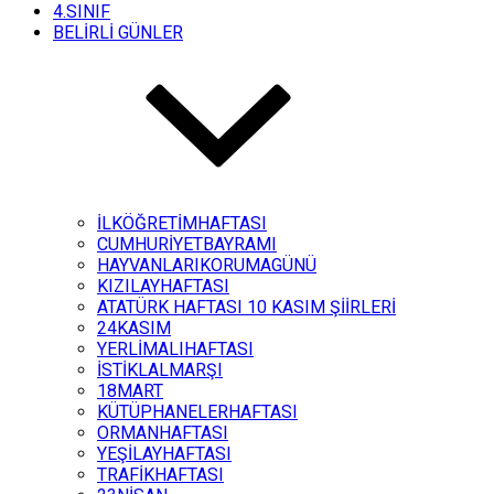
4.SINIF
BELİRLİ GÜNLER
İLKÖĞRETİMHAFTASI
CUMHURİYETBAYRAMI
HAYVANLARIKORUMAGÜNÜ
KIZILAYHAFTASI
ATATÜRK HAFTASI 10 KASIM ŞİİRLERİ
24KASIM
YERLİMALIHAFTASI
İSTİKLALMARŞI
18MART
KÜTÜPHANELERHAFTASI
ORMANHAFTASI
YEŞİLAYHAFTASI
TRAFİKHAFTASI