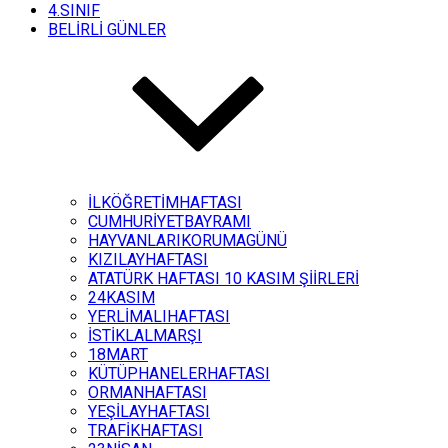
4.SINIF
BELİRLİ GÜNLER
İLKÖĞRETİMHAFTASI
CUMHURİYETBAYRAMI
HAYVANLARIKORUMAGÜNÜ
KIZILAYHAFTASI
ATATÜRK HAFTASI 10 KASIM ŞİİRLERİ
24KASIM
YERLİMALIHAFTASI
İSTİKLALMARŞI
18MART
KÜTÜPHANELERHAFTASI
ORMANHAFTASI
YEŞİLAYHAFTASI
TRAFİKHAFTASI