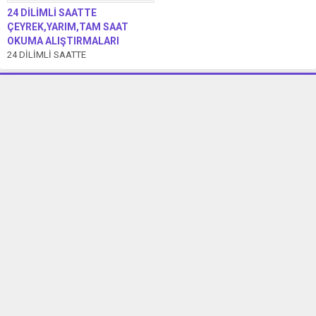
24 DİLİMLİ SAATTE
ÇEYREK,YARIM,TAM SAAT
OKUMA ALIŞTIRMALARI
24 DİLİMLİ SAATTE
ÇEYREK,YARIM,TAM SAAT OKUMA
ALIŞTIRMALARI Merhaba Çocuklar,
Bu videomuzda “24 dilimli
saatlerdeki “Çeyrek,Tam...