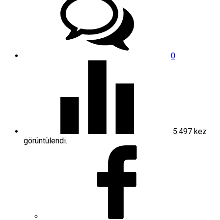
0
5.497
kez
görüntülendi.