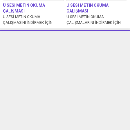
Ü SESİ METİN OKUMA
U SESİ METİN OKUMA
ÇALIŞMASI
ÇALIŞMASI
Ü SESİ METİN OKUMA
U SESİ METİN OKUMA
ÇALIŞMASINI İNDİRMEK İÇİN
ÇALIŞMALARINI İNDİRMEK İÇİN
TIKLAYIN ÜTÜ Tülin o ütü. Tülü
TIKLAYIN LOKUM Numan lokum al.
onunla...
İki koli...