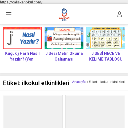
https://caliskanokul.com/
Küçük j Harfi Nasıl
J Sesi Metin Okuma
J SESİ HECE VE
Yazılır? (Yeni
Çalışması
KELİME TABLOSU
Müfredat)
Etiket:
ilkokul etkinlikleri
Anasayfa
»
Etiket: ilkokul etkinlikleri