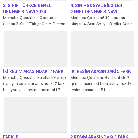
3. SINIF TÜRKÇE GENEL
4. SINIF SOSYAL BİLGİLER
DENEME SINAVI 2024
GENEL DENEME SINAVI
Merhaba Çocuklar! 10 sorudan
Merhaba Çocuklar! 10 sorudan
oluşan 3. Sınıf Türkçe Genel Deneme
oluşan 4. Sınıf Sosyal Bilgiler Genel
Sınavı’mızda her soru 10 puandır....
Deneme Sınavı’mızda her soru 10...
İKİ RESİM ARASINDAKİ 7 FARK
İKİ RESİM ARASINDAKİ 5 FARK
Merhaba Çocuklar, Bu etkinlikte top
Merhaba Çocuklar, Bu etkinlikte 2
oynayan çocuklar arasındaki 7 farkı
gemi arasındaki farkı buluyoruz. İki
buluyoruz. İki resim arasındaki 7...
resim arasındaki 5 fark
etkinliğimizi...
FARKI BUL
2 RESİM ARASINDAKİ 3 FARK