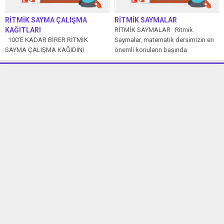
RİTMİK SAYMA ÇALIŞMA
RİTMİK SAYMALAR
KAĞITLARI
RİTMİK SAYMALAR Ritmik
100’E KADAR BİRER RİTMİK
Saymalar, matematik dersimizin en
SAYMA ÇALIŞMA KAĞIDINI
önemli konuların başında
İNDİRMEK İÇİN TIKLAYIN. 100’E
gelmektedir. Çünkü bu konu...
KADAR İKİŞER RİTMİK...