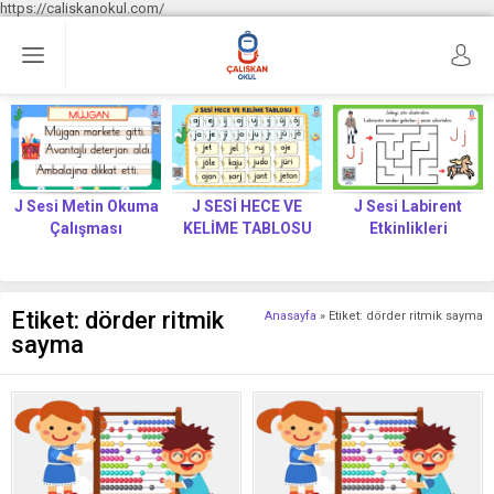
https://caliskanokul.com/
J Sesi Metin Okuma
J SESİ HECE VE
J Sesi Labirent
Çalışması
KELİME TABLOSU
Etkinlikleri
Etiket:
dörder ritmik
Anasayfa
»
Etiket: dörder ritmik sayma
sayma