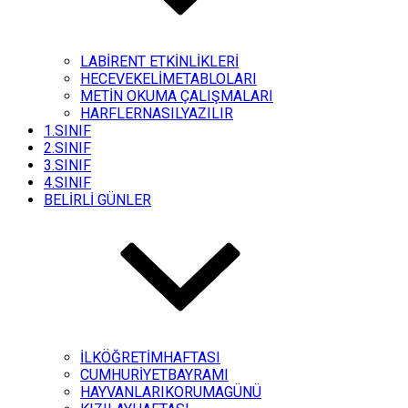
LABİRENT ETKİNLİKLERİ
HECEVEKELİMETABLOLARI
METİN OKUMA ÇALIŞMALARI
HARFLERNASILYAZILIR
1.SINIF
2.SINIF
3.SINIF
4.SINIF
BELİRLİ GÜNLER
İLKÖĞRETİMHAFTASI
CUMHURİYETBAYRAMI
HAYVANLARIKORUMAGÜNÜ