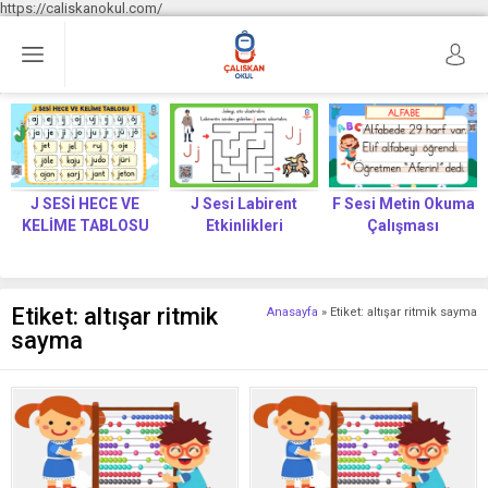
https://caliskanokul.com/
J SESİ HECE VE
J Sesi Labirent
F Sesi Metin Okuma
KELİME TABLOSU
Etkinlikleri
Çalışması
Etiket:
altışar ritmik
Anasayfa
»
Etiket: altışar ritmik sayma
sayma