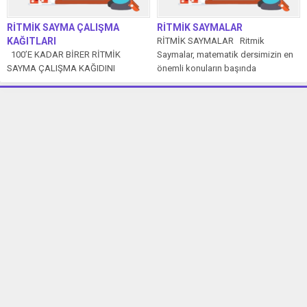
RİTMİK SAYMA ÇALIŞMA
RİTMİK SAYMALAR
KAĞITLARI
RİTMİK SAYMALAR Ritmik
100’E KADAR BİRER RİTMİK
Saymalar, matematik dersimizin en
SAYMA ÇALIŞMA KAĞIDINI
önemli konuların başında
İNDİRMEK İÇİN TIKLAYIN. 100’E
gelmektedir. Çünkü bu konu...
KADAR İKİŞER RİTMİK...