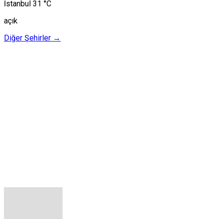
İstanbul
31 °C
açık
Diğer Şehirler →