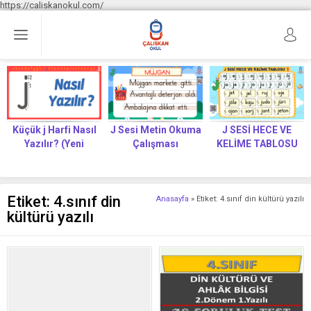
https://caliskanokul.com/
Küçük j Harfi Nasıl
J Sesi Metin Okuma
J SESİ HECE VE
Yazılır? (Yeni
Çalışması
KELİME TABLOSU
Müfredat)
Etiket:
4.sınıf din
Anasayfa
»
Etiket: 4.sınıf din kültürü yazılı
kültürü yazılı