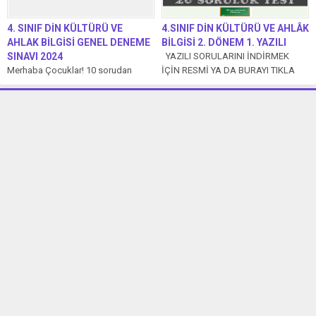
4. SINIF DİN KÜLTÜRÜ VE
4.SINIF DİN KÜLTÜRÜ VE AHLÂK
AHLAK BİLGİSİ GENEL DENEME
BİLGİSİ 2. DÖNEM 1. YAZILI
SINAVI 2024
YAZILI SORULARINI İNDİRMEK
Merhaba Çocuklar! 10 sorudan
İÇİN RESMİ YA DA BURAYI TIKLA
oluşan 4. Sınıf Din Kültürü ve Ahlak
1. Kutsal kitap Kur’an-ı Kerim’de...
Bilgisi Genel Deneme Sınavı’mızda...