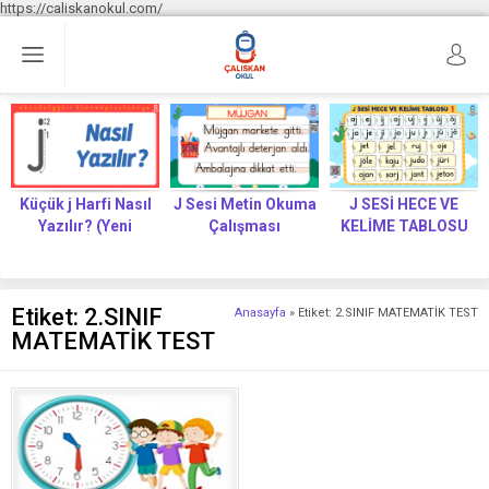
https://caliskanokul.com/
Küçük j Harfi Nasıl
J Sesi Metin Okuma
J SESİ HECE VE
Yazılır? (Yeni
Çalışması
KELİME TABLOSU
Müfredat)
Etiket:
2.SINIF
Anasayfa
»
Etiket: 2.SINIF MATEMATİK TEST
MATEMATİK TEST