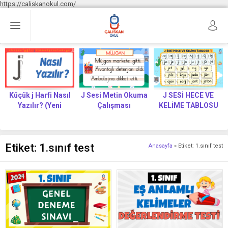
https://caliskanokul.com/
Küçük j Harfi Nasıl
J Sesi Metin Okuma
J SESİ HECE VE
Yazılır? (Yeni
Çalışması
KELİME TABLOSU
Müfredat)
Etiket:
1.sınıf test
Anasayfa
»
Etiket: 1.sınıf test