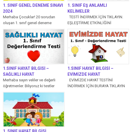
1. SINIF GENEL DENEME SINAVI
1. SINIF EŞ ANLAMLI
2024
KELİMELER
Merhaba Çocuklar! 20 sorudan
TESTİ İNDİRMEK İÇİN TIKLAYIN.
oluşan 1. sınıf genel deneme
EŞLEŞTİRME ETKİNLİĞİNİ
sınavımızda her soru 5 puandır.
İNDİRMEK İÇİN TIKLAYIN.
Aşağıdaki...
Anlamları aynı yazılışları farklı...
1.SINIF HAYAT BİLGİSİ –
1.SINIF HAYAT BİLGİSİ –
SAĞLIKLI HAYAT
EVİMİZDE HAYAT
Merhaba sayın veliler ve değerli
EVİMİZDE HAYAT TESTİNİ
öğretmenler. Biliyoruz ki testler
İNDİRMEK İÇİN BURAYA TIKLAYIN
1.sınıf için ağır olabilecek eğitim-
1. Anne, baba ve çocuklardan
öğretim materyallerinden...
oluşan...
1. SINIF HAYAT BİLGİSİ