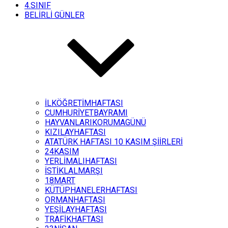
4.SINIF
BELİRLİ GÜNLER
İLKÖĞRETİMHAFTASI
CUMHURİYETBAYRAMI
HAYVANLARIKORUMAGÜNÜ
KIZILAYHAFTASI
ATATÜRK HAFTASI 10 KASIM ŞİİRLERİ
24KASIM
YERLİMALIHAFTASI
İSTİKLALMARŞI
18MART
KÜTÜPHANELERHAFTASI
ORMANHAFTASI
YEŞİLAYHAFTASI
TRAFİKHAFTASI