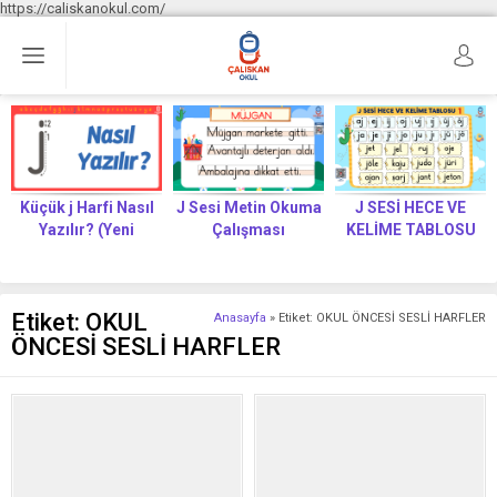
https://caliskanokul.com/
Küçük j Harfi Nasıl
J Sesi Metin Okuma
J SESİ HECE VE
Yazılır? (Yeni
Çalışması
KELİME TABLOSU
Müfredat)
Etiket:
OKUL
Anasayfa
»
Etiket: OKUL ÖNCESİ SESLİ HARFLER
ÖNCESİ SESLİ HARFLER